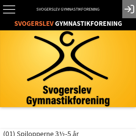
SVOGERSLEV GYMNASTIKFORENING
(01) Spilopperne 3½-5 år